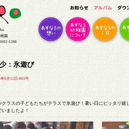
幼稚園
92-1288
少：氷遊び
5年9月12日-003号
少クラスの子どもたちがテラスで氷遊び！暑い日にピッタリ嬉
でいましたよ！