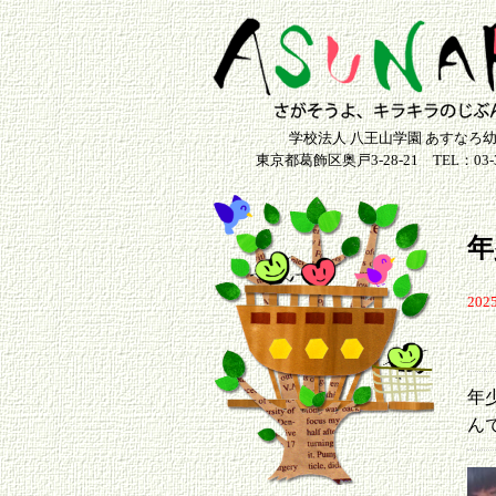
学校法人 八王山学園 あすなろ
東京都葛飾区奥戸3-28-21 TEL：03-36
年
202
年
ん